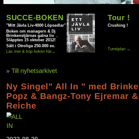
SUCCE-BOKEN
Tour !
"Mitt Jävla Liv-4000 Löpsedlar"
Crushing !
Boken om managern & Dj
Brinkenstjärnas galna liv .
Släpptes 15 oktober 2012!
Sålt i Otroliga 250.000 ex.
Turnéplan →
Läs mer & köp boken här→
»
Till nyhetsarkivet
Ny Singel" All In " med Brinke
Popz & Bangz-Tony Ejremar &
Reiche