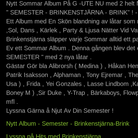
Nytt Sommar Album På G -UTE NU med 2 helt N
" SEMESTER - BRINKENSTJÄRNA - BRINK" ! -
Ett Album med En Skön blandning av låtar so
,Sol, Dans , Kärlek , Party & Ljusa Nätter Vid Vat
Brinkenstjärna släpper varje Sommar alltid ett 
Ev ett Sommar Album . Denna gången blev det 
SEMESTER " med 2 nya låtar .
Gästar Gör bla Alibrorsh ( Medina ) , Håkan Hem
Patrik Isaksson , Alphaman , Tony Ejremar , Th
Usa ) , Frida , Yei Gonzales , Lasse Lindbom ,Ka
Boney M ) ,Sir Duke , Y-Trap , Bärkaboys, Flow
mfl .
Lyssna Gärna å Njut Av Din Semester !
Nytt Album - Semester - Brinkenstjärna-Brink
Lyssna på Hits med Brinkenstjärna