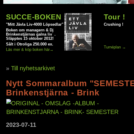
SUCCE-BOKEN
Tour !
"Mitt Jävla Liv-4000 Löpsedlar"
Crushing !
Boken om managern & Dj
Brinkenstjärnas galna liv .
Släpptes 15 oktober 2012!
Sålt i Otroliga 250.000 ex.
Turnéplan →
Läs mer & köp boken här→
»
Till nyhetsarkivet
Nytt Sommaralbum "SEMESTE
Brinkenstjärna - Brink
2023
-
07
-
11